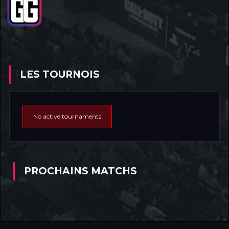
LES TOURNOIS
No active tournaments
PROCHAINS MATCHS