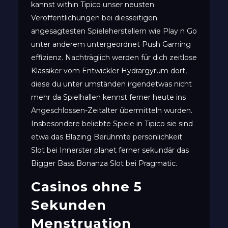
kannst within Tipico unser neusten
Veröffentlichungen bei diesseitigen
angesagtesten Spieleherstellern wie Play n Go
unter anderem untergeordnet Push Gaming
effizienz. Nachträglich werden für dich zeitlose
Klassiker vom Entwickler Hydrargyrum dort,
diese du unter umständen irgendetwas nicht
mehr da Spielhallen kennst ferner heute ins
Angeschlossen-Zeitalter übermitteln wurden.
Insbesondere beliebte Spiele in Tipico sie sind
etwa das Blazing Berühmte persönlichkeit
Slot bei Innerster planet ferner sekundär das
Bigger Bass Bonanza Slot bei Pragmatic.
Casinos ohne 5
Sekunden
Menstruation