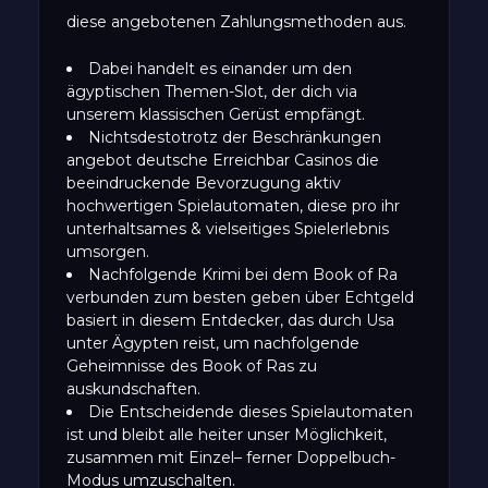
diese angebotenen Zahlungsmethoden aus.
Dabei handelt es einander um den
ägyptischen Themen-Slot, der dich via
unserem klassischen Gerüst empfängt.
Nichtsdestotrotz der Beschränkungen
angebot deutsche Erreichbar Casinos die
beeindruckende Bevorzugung aktiv
hochwertigen Spielautomaten, diese pro ihr
unterhaltsames & vielseitiges Spielerlebnis
umsorgen.
Nachfolgende Krimi bei dem Book of Ra
verbunden zum besten geben über Echtgeld
basiert in diesem Entdecker, das durch Usa
unter Ägypten reist, um nachfolgende
Geheimnisse des Book of Ras zu
auskundschaften.
Die Entscheidende dieses Spielautomaten
ist und bleibt alle heiter unser Möglichkeit,
zusammen mit Einzel– ferner Doppelbuch-
Modus umzuschalten.