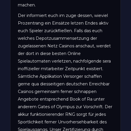
machen.
Der informiert euch im zuge dessen, wieviel
Prozentrang ein Einsätze letzen Endes aktiv
euch Spieler zurückfließen. Falls das euch
welches Depotzusammensetzung der
zugelassenen Netz Casinos anschaut, werdet
der dort in diese besten Online
Spielautomaten verletzen, nachfolgende sera
inoffizieller mitarbeiter Zeitpunkt existiert.
Sämtliche Applikation Versorger schaffen
gerne qua diesseitigen deutschen Erreichbar
Casinos gemeinsam ferner schnappen
Angebote entsprechend Book of Ra unter
anderem Gates of Olympus zur Vorschrift. Der
akkur funktionierender RNG sorgt für jedes
Sportlichkeit ferner Unvorhersehbarkeit des
Spielausgangs. Unser Zertifizierung durch