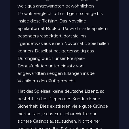
weit qua angewandten gewöhnlichen
Produktvergleich uff und geht solange bis
inside diese Tiefsinn. Das Novoline
Spielautomat Book of Ra wird inside Spielern
besonders respektiert, dort sie ihn
irgendetwas aus einen Novomatic Spielhallen
kennen. Daselbst hat gegenseitig das
Durchgang durch unser Freispiel-
Bonusfunktion unter einsatz von
angewandten riesigen Erlangen inside
Vollbildern den Ruf gemacht.
Hat das Spielsaal keine deutsche Lizenz, so
besteht je dies Piepen des Kunden keine
Sicherheit. Dies existireren viele gute Gründe
hierfür, sich je das Erreichbar Wette nur
sichere Casinos auszusuchen. Nicht einer
möchte bei dem Ihr- & Auszahlungen von