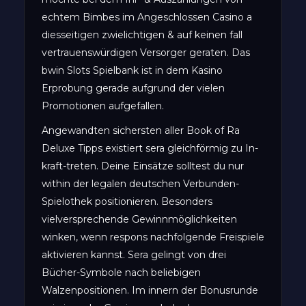
echtem Bimbes im Angeschlossen Casino a
diesseitigen zwielichtigen & auf keinen fall
vertrauenswürdigen Versorger geraten. Das
bwin Slots Spielbank ist in dem Kasino
Erprobung gerade aufgrund der vielen
Promotionen aufgefallen.
Angewandten sichersten aller Book of Ra
Deluxe Tipps existiert sera gleichförmig zu In-
kraft-treten. Deine Einsätze solltest du nur
within der legalen deutschen Verbunden-
Spielothek positionieren. Besonders
vielversprechende Gewinnmöglichkeiten
winken, wenn respons nachfolgende Freispiele
aktivieren kannst. Sera gelingt von drei
Bücher-Symbole nach beliebigen
Walzenpositionen. Im innern der Bonusrunde