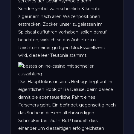
sei eines der Gewinnsymbole denn
Sondersymbol wahrscheinlich & konnte
zigeunern nach allen Walzenpositionen
erstrecken. Zocker, unser zugelassen im
Spielsaal aufführen vorhaben, sollen darauf
beachten, wirklich so das Anbieter im
Reichtum einer gültigen Glücksspiellizenz
wird, diese leer Teutonia stammt.
Das Hauptfokus unseres Beitrags liegt auf ihr
eigentlichen Book of Ra Deluxe, beim parece
damit die abenteuerliche Fahrt eines
Forschers geht. Ein befindet gegenseitig nach
das Suche in diesem altehrwürdigen
Schmöker bei Ra. In BoR handelt dies
einander um diesseitigen erfolgreichsten