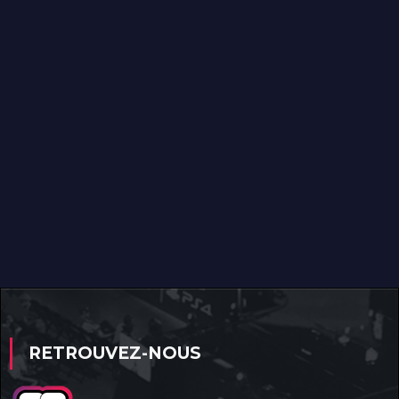
RETROUVEZ-NOUS