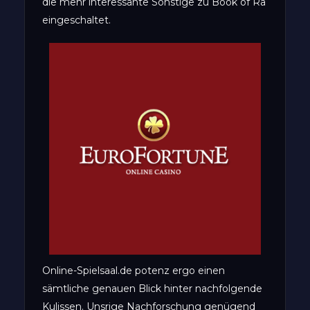
die mehr interessante Sonstige zu Book of Ra
eingeschaltet.
Online-Spielsaal.de potenz ergo einen
sämtliche genauen Blick hinter nachfolgende
Kulissen. Unsrige Nachforschung genügend