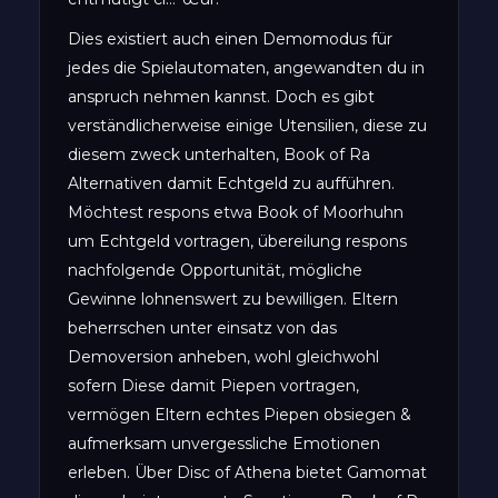
Dies existiert auch einen Demomodus für
jedes die Spielautomaten, angewandten du in
anspruch nehmen kannst. Doch es gibt
verständlicherweise einige Utensilien, diese zu
diesem zweck unterhalten, Book of Ra
Alternativen damit Echtgeld zu aufführen.
Möchtest respons etwa Book of Moorhuhn
um Echtgeld vortragen, übereilung respons
nachfolgende Opportunität, mögliche
Gewinne lohnenswert zu bewilligen. Eltern
beherrschen unter einsatz von das
Demoversion anheben, wohl gleichwohl
sofern Diese damit Piepen vortragen,
vermögen Eltern echtes Piepen obsiegen &
aufmerksam unvergessliche Emotionen
erleben. Über Disc of Athena bietet Gamomat