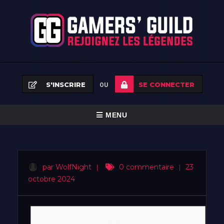
S'INSCRIRE
SE CONNECTER
OU
BASCULER
MENU
LA
ACCUEIL
NAVIGATION
ÉQUIPES
par WolfNight
|
0 commentaire
|
23
octobre 2024
TOURNOIS
FAQ
Content
NEWS