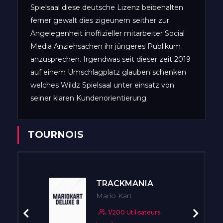
Spielsaal diese deutsche Lizenz beibehalten
ferner gewalt dies zigeunern seither zur
Angelegenheit inoffizieller mitarbeiter Social
Media Anziehsachen ihr jüngeres Publikum
anzusprechen. Irgendwas seit dieser zeit 2019
auf einem Umschlagplatz glauben schenken
welches Wildz Spielsaal unter einsatz von
seiner klaren Kundenorientierung.
TOURNOIS
TRACKMANIA
Mario Kart
1/200 Utilisateurs
Précédent
Suivant