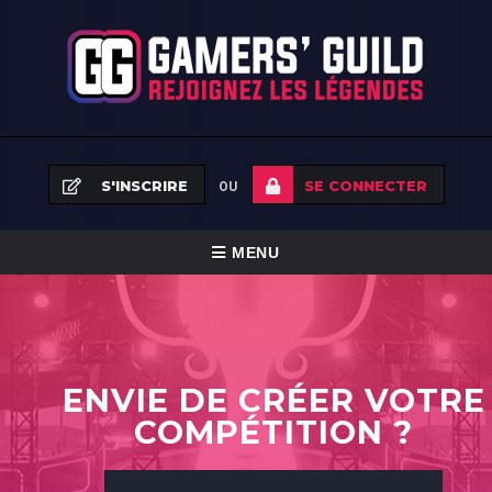
S'INSCRIRE
SE CONNECTER
OU
BASCULER
MENU
LA
ACCUEIL
NAVIGATION
ÉQUIPES
ENVIE DE CRÉER VOTRE
TOURNOIS
COMPÉTITION ?
FAQ
NEWS