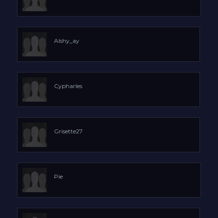
Alshy_ay
Cypharles
Grisette27
Pie