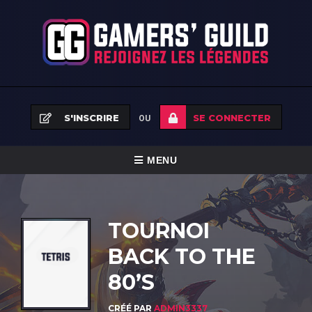
S'INSCRIRE
SE CONNECTER
OU
BASCULER
MENU
LA
ACCUEIL
NAVIGATION
TOURNOI
ÉQUIPES
BACK TO THE
TOURNOIS
80’S
FAQ
CRÉÉ PAR
ADMIN3337
NEWS