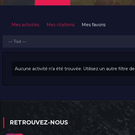
Mes activités
Mes citations
Mes favoris
Afficher
RSS
Activités du membre
par
activité:
Aucune activité n’a été trouvée. Utilisez un autre filtre d
RETROUVEZ-NOUS