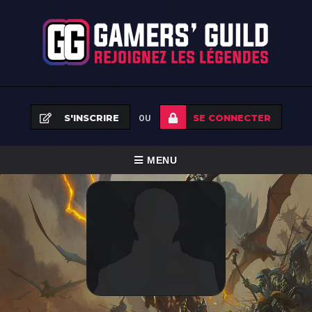
S'INSCRIRE
SE CONNECTER
OU
BASCULER
MENU
LA
ACCUEIL
NAVIGATION
ÉQUIPES
TOURNOIS
FAQ
NEWS