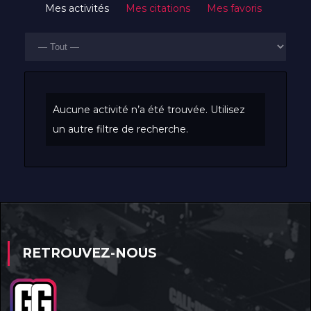
Mes activités
Mes citations
Mes favoris
Afficher
RSS
Activités du membre
par
activité:
Aucune activité n’a été trouvée. Utilisez
un autre filtre de recherche.
RETROUVEZ-NOUS