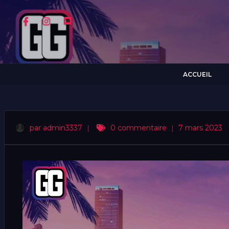
ACCUEIL
par admin3337
|
0 commentaire
|
7 mars 2023