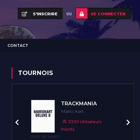
S'INSCRIRE
SE CONNECTER
OU
CONTACT
TOURNOIS
TRACKMANIA
Mario Kart
1/200 Utilisateurs
Précédent
Suiva
Inscrits
DATE DE DÉBUT :