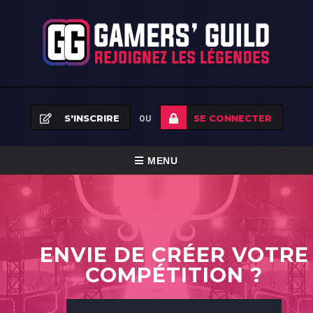
S'INSCRIRE
SE CONNECTER
OU
BASCULER
MENU
LA
ACCUEIL
NAVIGATION
ÉQUIPES
ENVIE DE CRÉER VOTRE
TOURNOIS
COMPÉTITION ?
FAQ
NEWS