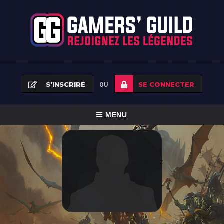
S'INSCRIRE
SE CONNECTER
OU
BASCULER
MENU
LA
ACCUEIL
NAVIGATION
ÉQUIPES
TOURNOIS
FAQ
NEWS