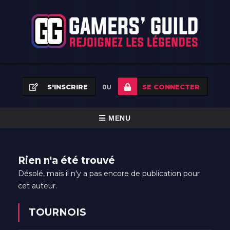
S'INSCRIRE
SE CONNECTER
OU
BASCULER
MENU
LA
ACCUEIL
NAVIGATION
Rien n'a été trouvé
ÉQUIPES
Désolé, mais il n'y a pas encore de publication pour
cet auteur.
TOURNOIS
FAQ
TOURNOIS
NEWS