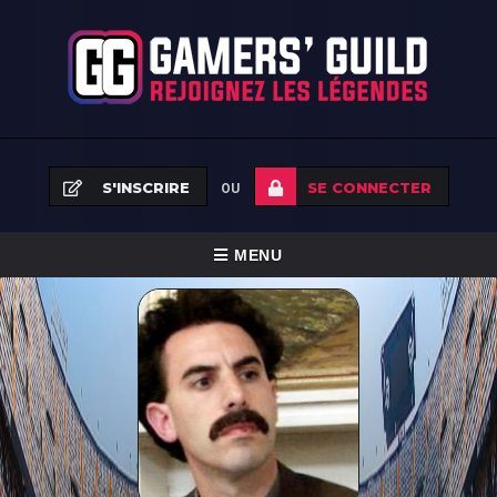
S'INSCRIRE
SE CONNECTER
OU
BASCULER
MENU
LA
ACCUEIL
NAVIGATION
ÉQUIPES
TOURNOIS
FAQ
NEWS