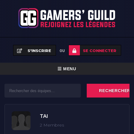
S'INSCRIRE
SE CONNECTER
OU
BASCULER
MENU
LA
ACCUEIL
NAVIGATION
ÉQUIPES
TOURNOIS
TAI
FAQ
2 Membres
NEWS