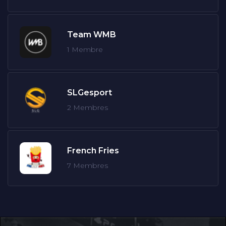
Team WMB
1 Membre
SLGesport
2 Membres
French Fries
7 Membres